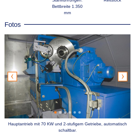
Bettbreite 1.350
mm
Fotos
g
Hauptantrieb mit 70 KW und 2-stufigem Getriebe, automatisch
M
schaltbar.