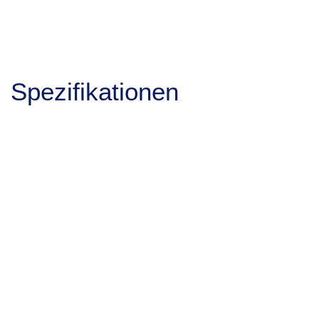
Spezifikationen
und Leistung
Spezifikationen
SLZ 2000E
Einheit
Wert
Umlauf Ø über Bett
mm
2.000
Umlauf Ø über
mm
1.400
Planschieberführung
Bettbreite
mm
1.350